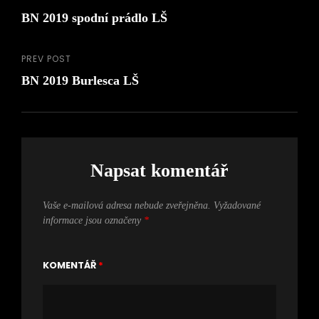
Navigace
Next
BN 2019 spodní prádlo LŠ
Post
pro
příspěvek
PREV POST
Previous
BN 2019 Burlesca LŠ
Post
Napsat komentář
Vaše e-mailová adresa nebude zveřejněna.
Vyžadované
informace jsou označeny
*
KOMENTÁŘ
*