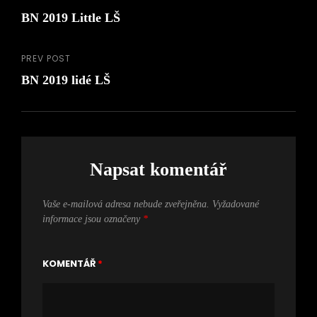
Navigace
Next
BN 2019 Little LŠ
Post
pro
příspěvek
PREV POST
Previous
BN 2019 lidé LŠ
Post
Napsat komentář
Vaše e-mailová adresa nebude zveřejněna.
Vyžadované
informace jsou označeny
*
KOMENTÁŘ
*