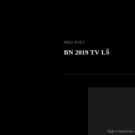
PREV POST
Navigace
Previous
BN 2019 TV LŠ
Post
pro
příspěvek
Vaše e-mailová 