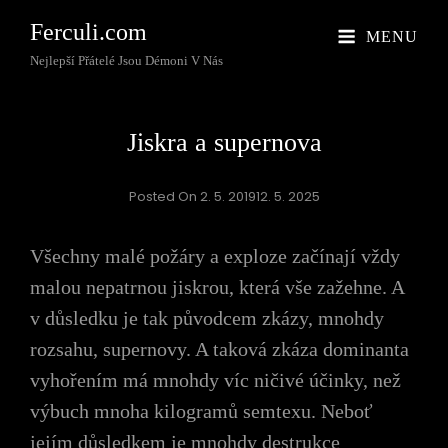
Ferculi.com
MENU
Nejlepší Přátelé Jsou Démoni V Nás
Jiskra a supernova
Posted On
2. 5. 2019
12. 5. 2025
Všechny malé požáry a exploze začínají vždy
malou nepatrnou jiskrou, která vše zažehne. A
v důsledku je tak původcem zkázy, mnohdy
rozsahu, supernovy. A taková zkáza dominanta
vyhořením má mnohdy víc ničivé účinky, než
výbuch mnoha kilogramů semtexu. Neboť
jejím důsledkem je mnohdy destrukce