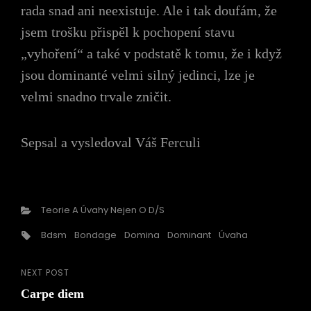
rada snad ani neexistuje. Ale i tak doufám, že
jsem trošku přispěl k pochopení stavu
„vyhoření“ a také v podstatě k tomu, že i když
jsou dominanté velmi silný jedinci, lze je
velmi snadno trvale zničit.
Sepsal a vysledoval Váš Ferculi
Categories
Teorie A Úvahy Nejen O D/s
Tags,
Bdsm
Bondage
Domina
Dominant
Úvaha
NEXT POST
Navigace
Next
Carpe diem
Post
pro