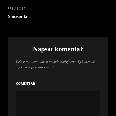
příspěvek
PREV POST
Previous
Sinusoida
Post
Napsat komentář
Vaše e-mailová adresa nebude zveřejněna.
Vyžadované
informace jsou označeny
*
KOMENTÁŘ
*