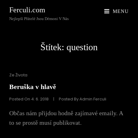
Ferculi.com
MENU
Nejlepší Přátelé Jsou Démoni V Nás
Štítek:
question
Cat
Ze Života
Links
Beruška v hlavě
Posted On
4. 6. 2018
|
Posted By
Admin Ferculi
Občas nám přijdou hodně zajímavé emaily. A
to se prostě musí publikovat.