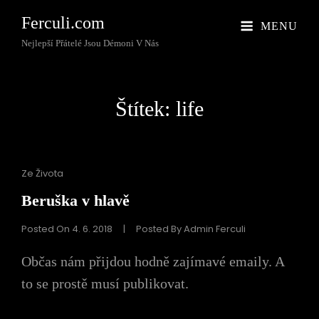
Ferculi.com
MENU
Nejlepší Přátelé Jsou Démoni V Nás
Štítek:
life
Cat
Ze Života
Links
Beruška v hlavě
Posted On
4. 6. 2018
|
Posted By
Admin Ferculi
Občas nám přijdou hodně zajímavé emaily. A
to se prostě musí publikovat.