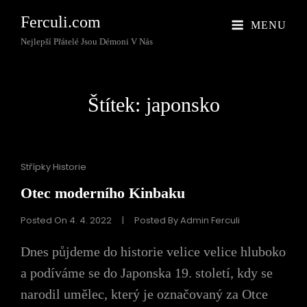
Ferculi.com
MENU
Nejlepší Přátelé Jsou Démoni V Nás
Štítek:
japonsko
Cat
Střípky Historie
Links
Otec moderního Kinbaku
Posted On
4. 4. 2022
|
Posted By
Admin Ferculi
Dnes půjdeme do historie velice velice hluboko
a podíváme se do Japonska 19. století, kdy se
narodil umělec, který je označovaný za Otce