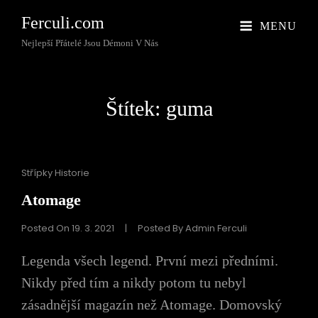
Ferculi.com
MENU
Nejlepší Přátelé Jsou Démoni V Nás
Štítek:
guma
Cat
Střípky Historie
Links
Atomage
Posted On
19. 3. 2021
|
Posted By
Admin Ferculi
Legenda všech legend. První mezi předními.
Nikdy před tím a nikdy potom tu nebyl
zásadnější magazín než Atomage. Domovský