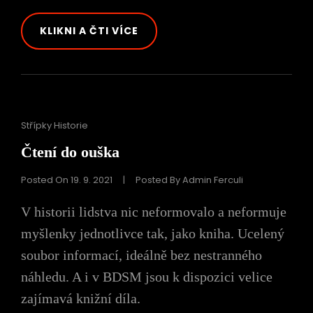
FILMOVÝ
KLIKNI A ČTI VÍCE
PRACH
Cat
Střípky Historie
Links
Čtení do ouška
Posted On
19. 9. 2021
|
Posted By
Admin Ferculi
V historii lidstva nic neformovalo a neformuje
myšlenky jednotlivce tak, jako kniha. Ucelený
soubor informací, ideálně bez nestranného
náhledu. A i v BDSM jsou k dispozici velice
zajímavá knižní díla.