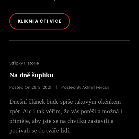
BIEDERER
KLIKNI A ČTI VÍCE
A
OSTRA
Cat
Střípky Historie
Links
Na dně šuplíku
Posted On
26. 3. 2021
|
Posted By
Admin Ferculi
Dnešní článek bude spíše takovým okénkem
zpět. Ale i tak věřím, že vás potěší a možná i
přiměje, aby jste se na chvilku zastavili a
podívali se do tváře lidí,