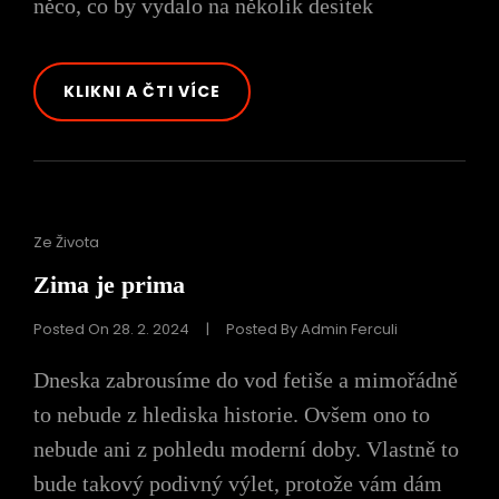
něco, co by vydalo na několik desítek
JSME
KLIKNI A ČTI VÍCE
DĚTI
TONYHO
DEBLASE
Cat
Ze Života
Links
Zima je prima
Posted On
28. 2. 2024
|
Posted By
Admin Ferculi
Dneska zabrousíme do vod fetiše a mimořádně
to nebude z hlediska historie. Ovšem ono to
nebude ani z pohledu moderní doby. Vlastně to
bude takový podivný výlet, protože vám dám