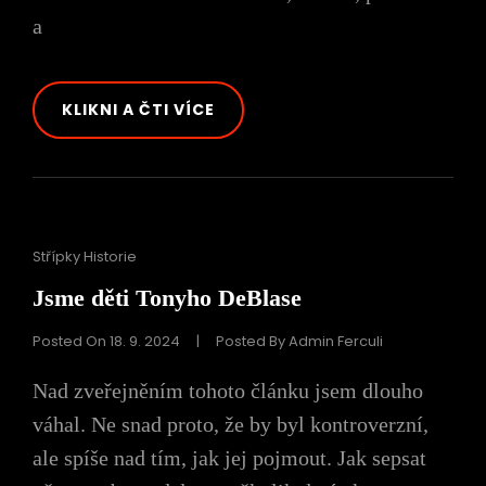
a
BARVY
KLIKNI A ČTI VÍCE
DUHY
Cat
Střípky Historie
Links
Jsme děti Tonyho DeBlase
Posted On
18. 9. 2024
|
Posted By
Admin Ferculi
Nad zveřejněním tohoto článku jsem dlouho
váhal. Ne snad proto, že by byl kontroverzní,
ale spíše nad tím, jak jej pojmout. Jak sepsat