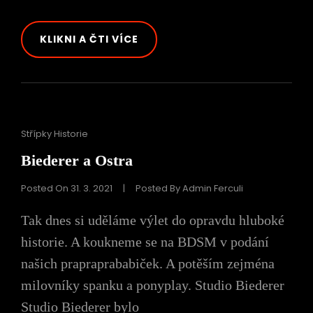
ČTENÍ
KLIKNI A ČTI VÍCE
DO
OUŠKA
Cat
Střípky Historie
Links
Biederer a Ostra
Posted On
31. 3. 2021
|
Posted By
Admin Ferculi
Tak dnes si uděláme výlet do opravdu hluboké
historie. A koukneme se na BDSM v podání
našich prapraprababiček. A potěším zejména
milovníky spanku a ponyplay. Studio Biederer
Studio Biederer bylo