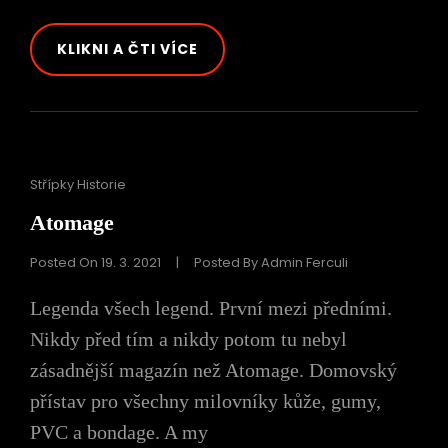
NA
KLIKNI A ČTI VÍCE
DNĚ
ŠUPLÍKU
Cat
Střípky Historie
Links
Atomage
Posted On
19. 3. 2021
|
Posted By
Admin Ferculi
Legenda všech legend. První mezi předními.
Nikdy před tím a nikdy potom tu nebyl
zásadnější magazín než Atomage. Domovský
přístav pro všechny milovníky kůže, gumy,
PVC a bondage. A my