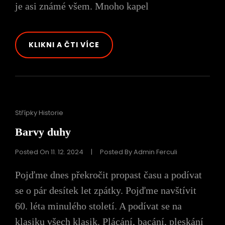
je asi známé všem. Mnoho kapel
PISTÁCIOVÁ
KLIKNI A ČTI VÍCE
HUDBA
Cat
Střípky Historie
Links
Barvy duhy
Posted On
11. 12. 2024
|
Posted By
Admin Ferculi
Pojďme dnes překročit propast času a podívat
se o pár desítek let zpátky. Pojďme navštívit
60. léta minulého století. A podívat se na
klasiku všech klasik. Plácání, bacání, pleskání