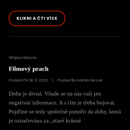
ZIMA
KLIKNI A ČTI VÍCE
JE
PRIMA
Cat
Střípky Historie
Links
Filmový prach
Posted On
18. 9. 2022
|
Posted By
Admin Ferculi
Doba je divná. Všude se na nás valí jen
negativní informace. A s tím je třeba bojovat.
Pojďme se tedy společně ponořit do doby, která
je označována za „staré krásné