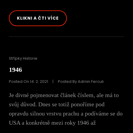
ATOMAGE
KLIKNI A ČTI VÍCE
Cat
Střípky Historie
Links
1946
Posted On
14. 2. 2021
|
Posted By
Admin Ferculi
Je divné pojmenovat článek číslem, ale má to
svůj důvod. Dnes se totiž ponoříme pod
opravdu silnou vrstvu prachu a podíváme se do
USA a konkrétně mezi roky 1946 až